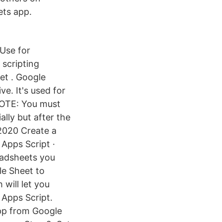
ets app.
 Use for
 scripting
et . Google
e. It's used for
NOTE: You must
lly but after the
 2020 Create a
Apps Script ·
eadsheets you
le Sheet to
will let you
 Apps Script.
pp from Google