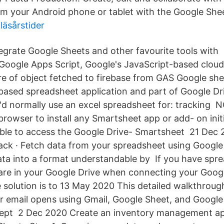
m your Android phone or tablet with the Google She
läsårstider
tegrate Google Sheets and other favourite tools with
Google Apps Script, Google's JavaScript-based cloud
re of object fetched to firebase from GAS Google she
based spreadsheet application and part of Google Driv
'd normally use an excel spreadsheet for: tracking 
owser to install any Smartsheet app or add- on initia
be able to access the Google Drive- Smartsheet 21 Dec
ack · Fetch data from your spreadsheet using Google 
ta into a format understandable by If you have spr
are in your Google Drive when connecting your Goog
solution is to 13 May 2020 This detailed walkthrough 
for email opens using Gmail, Google Sheet, and Google
s kept 2 Dec 2020 Create an inventory management a