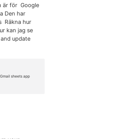
en är för Google
ra Den har
ms Räkna hur
ur kan jag se
e and update