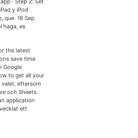
app · Step 2: Set
iPad y iPod
le, que 18 Sep
l haga, es
or the latest
ions save time
en Google
ow to get all your
 valet, eftersom
ive och Sheets.
n application
vecklat ett