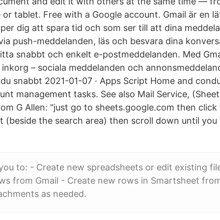
ument and edit it with others at the same time — f
or tablet. Free with a Google account. Gmail är en l
er dig att spara tid och som ser till att dina meddel
 via push-meddelanden, läs och besvara dina konvers
hitta snabbt och enkelt e-postmeddelanden. Med Gma
d inkorg – sociala meddelanden och annonsmeddeland
t du snabbt 2021-01-07 · Apps Script Home and conduc
unt management tasks. See also Mail Service, (Sheets
rom G Allen: "just go to sheets.google.com then clic
ht (beside the search area) then scroll down until you
you to: - Create new spreadsheets or edit existing fil
ws from Gmail - Create new rows in Smartsheet from
tachments as needed.