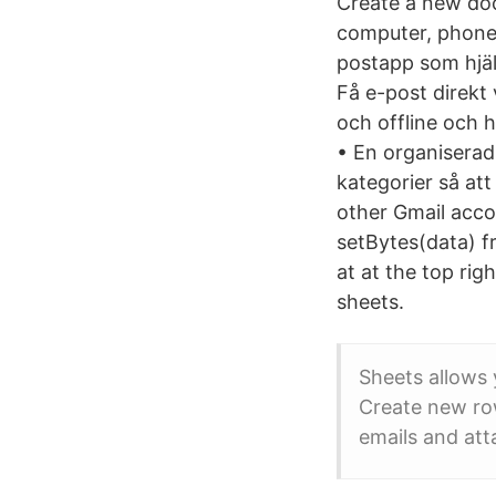
Create a new doc
computer, phone 
postapp som hjälp
Få e-post direkt
och offline och 
• En organisera
kategorier så at
other Gmail acco
setBytes(data) f
at at the top rig
sheets.
Sheets allows 
Create new ro
emails and at