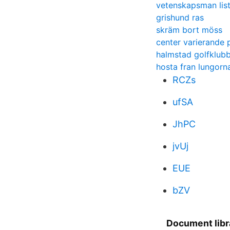
vetenskapsman lis
grishund ras
skräm bort möss
center varierande 
halmstad golfklubb
hosta fran lungorn
RCZs
ufSA
JhPC
jvUj
EUE
bZV
Document libr