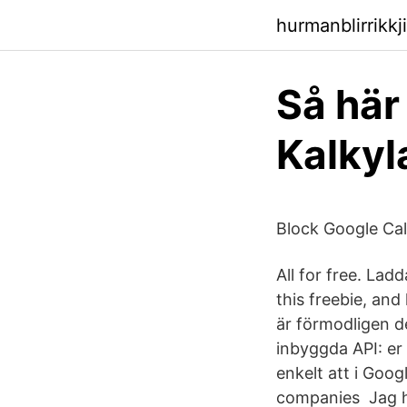
hurmanblirrikkji
Så här
Kalkyl
Block Google Cal
All for free. La
this freebie, an
är förmodligen d
inbyggda API: e
enkelt att i Goo
companies Jag h