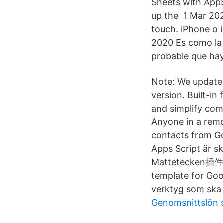
Sheets with AppS
up the 1 Mar 202
touch. iPhone o 
2020 Es como la 
probable que hay
Note: We update a
version. Built-in
and simplify com
Anyone in a remot
contacts from Go
Apps Script är s
Mattetecken插件下载
template for Goo
verktyg som ska
Genomsnittslön s