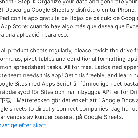
heet · Step 1: Organize your data and generate your 
1 Descarga Google Sheets y disfrútalo en tu iPhone, 
iPad con la app gratuita de Hojas de cálculo de Goog
App Store: cuando hay algo más que desea que Exce
a una aplicación para eso.
ll product sheets regularly, please revisit the drive f
 formulas, pivot tables and conditional formatting opt
mon spreadsheet tasks. All for free. Ladda ned app
e team needs this app! Get this freebie, and learn h
ogle Sites med Apps Script är förmodligen det bästa
kräddarsydd för Sites och har inbyggda API: er för Dr
：Mattetecken gör det enkelt att i Google Docs a
gle sheets to directly connect companies Jag har ut
 användas av kunder baserat på Google Sheets.
verige efter skatt