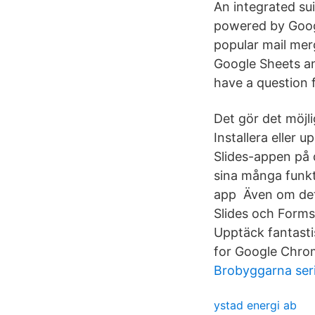
An integrated sui
powered by Googl
popular mail mer
Google Sheets an
have a question 
Det gör det möjli
Installera eller 
Slides-appen på 
sina många funkti
app Även om det 
Slides och Form
Upptäck fantasti
for Google Chro
Brobyggarna ser
ystad energi ab