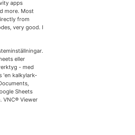
vity apps
nd more. Most
irectly from
des, very good. I
steminställningar.
heets eller
verktyg - med
s 'en kalkylark-
 Documents,
Google Sheets
me. VNC® Viewer