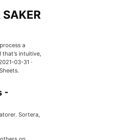
 SAKER
 process a
hat’s intuitive,
 2021-03-31 ·
 Sheets.
 -
atorer. Sortera,
 others on