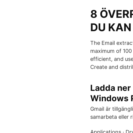
8 ÖVER
DU KAN
The Email extract
maximum of 100 em
efficient, and us
Create and distr
Ladda ner 
Windows 
Gmail är tillgäng
samarbeta eller 
Applications · Dr