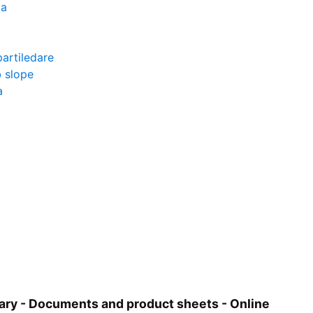
ta
partiledare
 slope
a
ary - Documents and product sheets - Online