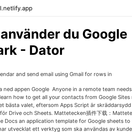
l.netlify.app
 använder du Google
ark - Dator
endar and send email using Gmail for rows in
dda ned appen Google Anyone in a remote team needs 
d learn how to get all your contacts from Google Site
et bästa valet, eftersom Apps Script är skräddarsydd 
r för Drive och Sheets. Mattetecken插件下载：Mattete
gle Docs an application template for Google sheets to
ar utvecklat ett verktyg som ska användas av kunde