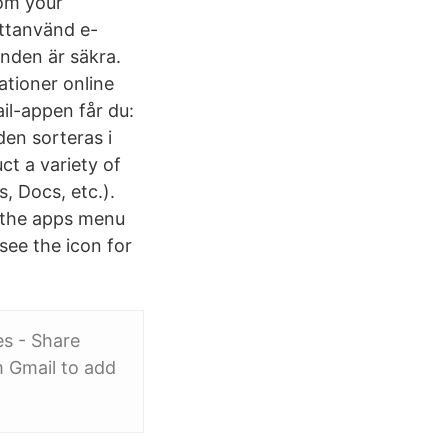
rom your
ättanvänd e-
anden är säkra.
ationer online
il-appen får du:
en sorteras i
t a variety of
, Docs, etc.).
k the apps menu
 see the icon for
es - Share
 Gmail to add