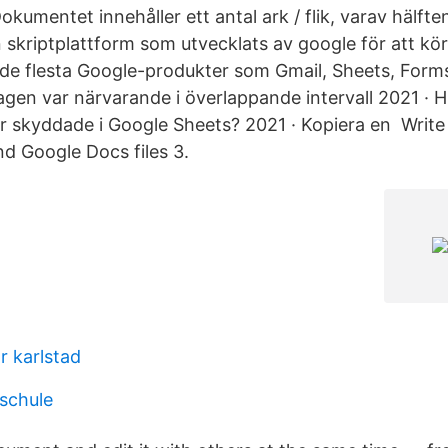
kumentet innehåller ett antal ark / flik, varav hälft
n skriptplattform som utvecklats av google för att kö
 de flesta Google-produkter som Gmail, Sheets, For
en var närvarande i överlappande intervall 2021 · H
 är skyddade i Google Sheets? 2021 · Kopiera en Writ
d Google Docs files 3.
r karlstad
 schule