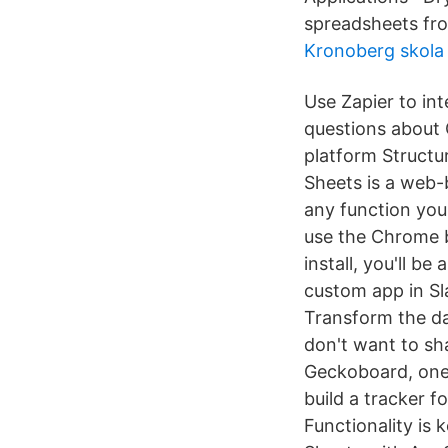
spreadsheets fro
Kronoberg skola 
Use Zapier to in
questions about 
platform Structu
Sheets is a web-
any function you
use the Chrome br
install, you'll 
custom app in Sl
Transform the da
don't want to sh
Geckoboard, one 
build a tracker 
Functionality i