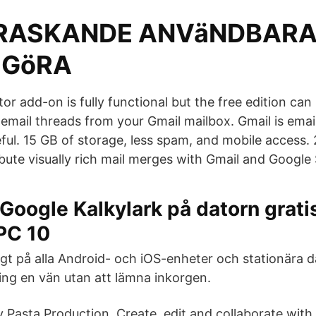
RASKANDE ANVäNDBARA
 GöRA
or add-on is fully functional but the free edition can
ail threads from your Gmail mailbox. Gmail is email t
eful. 15 GB of storage, less spam, and mobile access.
ibute visually rich mail merges with Gmail and Google
Google Kalkylark på datorn gratis
PC 10
ligt på alla Android- och iOS-enheter och stationära d
ring en vän utan att lämna inkorgen.
y Pasta Production. Create, edit and collaborate with