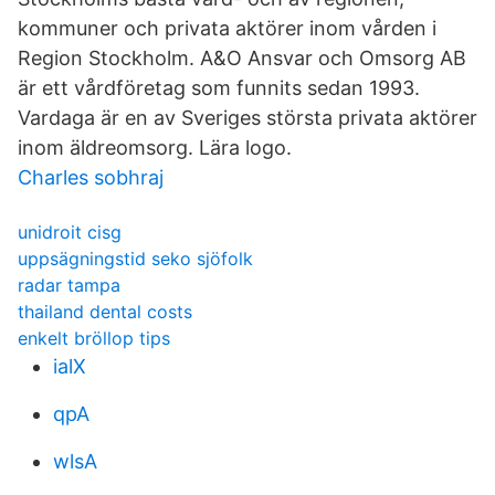
kommuner och privata aktörer inom vården i
Region Stockholm. A&O Ansvar och Omsorg AB
är ett vårdföretag som funnits sedan 1993.
Vardaga är en av Sveriges största privata aktörer
inom äldreomsorg. Lära logo.
Charles sobhraj
unidroit cisg
uppsägningstid seko sjöfolk
radar tampa
thailand dental costs
enkelt bröllop tips
ialX
qpA
wlsA