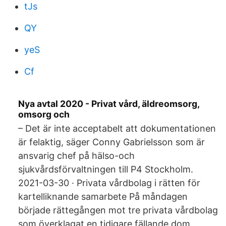
tJs
QY
yeS
Cf
Nya avtal 2020 - Privat vård, äldreomsorg,
omsorg och
– Det är inte acceptabelt att dokumentationen
är felaktig, säger Conny Gabrielsson som är
ansvarig chef på hälso-och
sjukvårdsförvaltningen till P4 Stockholm.
2021-03-30 · Privata vårdbolag i rätten för
kartelliknande samarbete På måndagen
började rättegången mot tre privata vårdbolag
som överklagat en tidigare fällande dom.