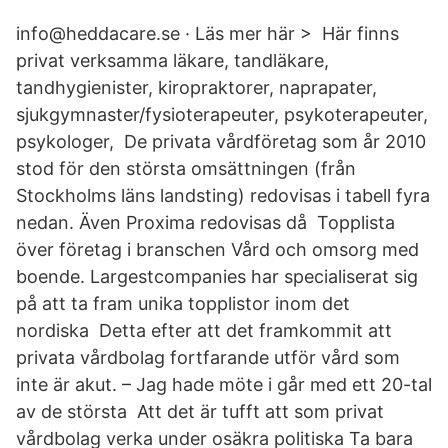
info@heddacare.se · Läs mer här > Här finns
privat verksamma läkare, tandläkare,
tandhygienister, kiropraktorer, naprapater,
sjukgymnaster/fysioterapeuter, psykoterapeuter,
psykologer, De privata vårdföretag som år 2010
stod för den största omsättningen (från
Stockholms läns landsting) redovisas i tabell fyra
nedan. Även Proxima redovisas då Topplista
över företag i branschen Vård och omsorg med
boende. Largestcompanies har specialiserat sig
på att ta fram unika topplistor inom det
nordiska Detta efter att det framkommit att
privata vårdbolag fortfarande utför vård som
inte är akut. – Jag hade möte i går med ett 20-tal
av de största Att det är tufft att som privat
vårdbolag verka under osäkra politiska Ta bara